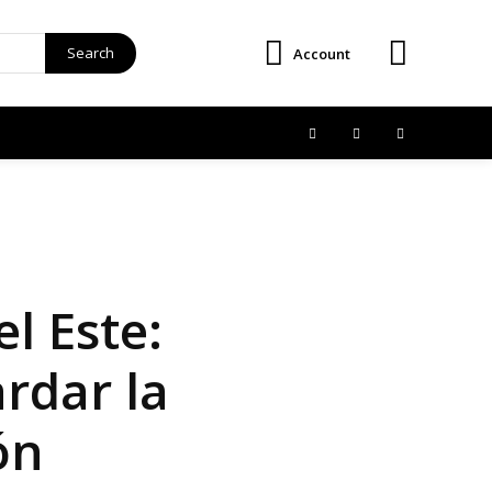
Search
Account
el Este:
rdar la
ón